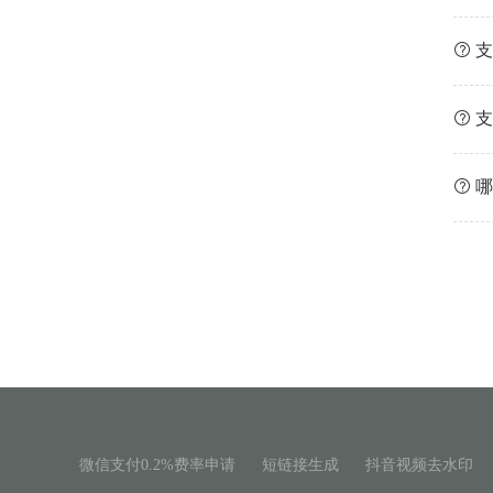
支
支
哪
微信支付0.2%费率申请
短链接生成
抖音视频去水印