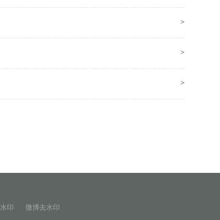
>
>
>
水印
微博去水印