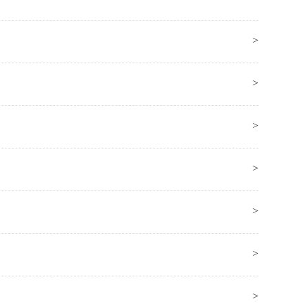
>
>
>
>
>
>
>