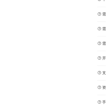
需
需
需
开
支
资
手