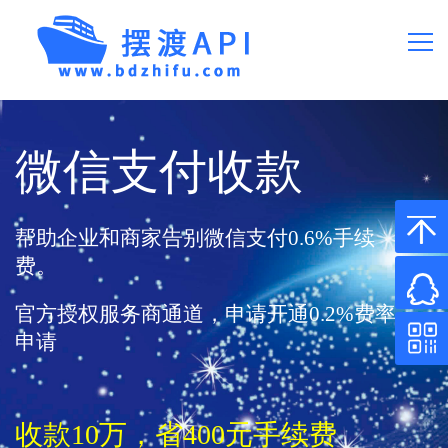
首页
微信支付收款
产品价格
常见问题
帮助企业和商家告别微信支付0.6%手续
费。
API文档
官方授权服务商通道，申请开通0.2%费率
申请
关于我们
微信0.2%费率
收款10万，省400元手续费