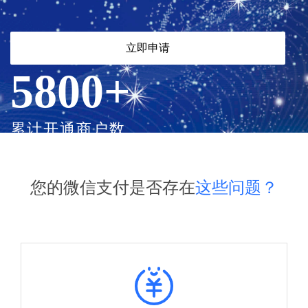
商户登录
立即申请
5800
+
累计开通商户数
818000
+
您的微信支付是否存在
这些问题？
累计优惠订单数
4800000
+