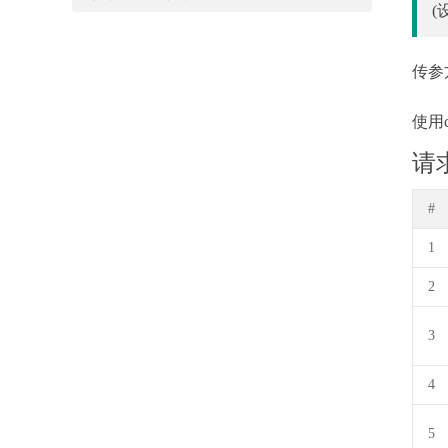
(
传参方
使用
请
#
1
2
3
4
5