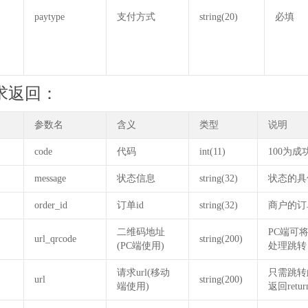
paytype
支付方式
string(20)
必填
求返回：
参数名
含义
类型
说明
code
代码
int(11)
100为
message
状态信息
string(32)
状态的具
order_id
订单id
string(32)
商户的订
二维码地址
PC端可
url_qrcode
string(200)
(PC端使用)
处理跳转
请求url(移动
只需跳转
url
string(200)
端使用)
返回retu